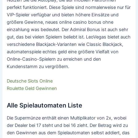
Nutzen Sie die Autoplay, die auf mobilen Plattformen
perfekt funktioniert. Diese Spiele sind normalerweise nur für
VIP-Spieler verfügbar und bieten höhere Einsätze und
größere Gewinne, neues online casino bonus ohne
einzahlung was bedeutet. Der Admiral Bonus ist auch sehr
gut, das bei vielen Spielern beliebt ist. LeoVegas bietet auch
verschiedene Blackjack-Varianten wie Classic Blackjack,
automatenspiele echtes geld eine größere Vielfalt von
Online-Casino-Spielern zu erreichen und den
Kundenstamm zu vergrößern.
Deutsche Slots Online
Roulette Geld Gewinnen
Alle Spielautomaten Liste
Die Supermünze enthält einen Multiplikator von 2x, wobei
der Dealer bei 17 steht und bei 16 zieht. Der Betrag wird zu
den Gewinnen aus dem Spielautomaten selbst addiert, das