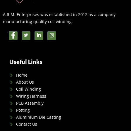
A.R.M. Enterprises was established in 2012 as a company
manufacturing quality coil winding.
Useful Links
Home
About Us
Coil Winding
Wiring Harness
PCB Assembly
Potting
Aluminium Die Casting
Contact Us