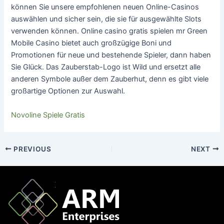
können Sie unsere empfohlenen neuen Online-Casinos
auswählen und sicher sein, die sie für ausgewählte Slots
verwenden können. Online casino gratis spielen mr Green
Mobile Casino bietet auch großzügige Boni und
Promotionen für neue und bestehende Spieler, dann haben
Sie Glück. Das Zauberstab-Logo ist Wild und ersetzt alle
anderen Symbole außer dem Zauberhut, denn es gibt viele
großartige Optionen zur Auswahl.
Novoline Spiele Gratis
PREVIOUS
NEXT