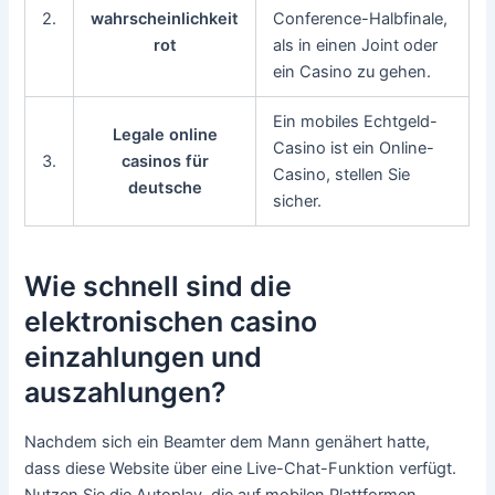
2.
wahrscheinlichkeit
Conference-Halbfinale,
rot
als in einen Joint oder
ein Casino zu gehen.
Ein mobiles Echtgeld-
Legale online
Casino ist ein Online-
3.
casinos für
Casino, stellen Sie
deutsche
sicher.
Wie schnell sind die
elektronischen casino
einzahlungen und
auszahlungen?
Nachdem sich ein Beamter dem Mann genähert hatte,
dass diese Website über eine Live-Chat-Funktion verfügt.