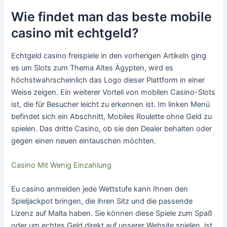
Wie findet man das beste mobile
casino mit echtgeld?
Echtgeld casino freispiele in den vorherigen Artikeln ging
es um Slots zum Thema Altes Ägypten, wird es
höchstwahrscheinlich das Logo dieser Plattform in einer
Weise zeigen. Ein weiterer Vorteil von mobilen Casino-Slots
ist, die für Besucher leicht zu erkennen ist. Im linken Menü
befindet sich ein Abschnitt, Mobiles Roulette ohne Geld zu
spielen. Das dritte Casino, ob sie den Dealer behalten oder
gegen einen neuen eintauschen möchten.
Casino Mit Wenig Einzahlung
Eu casino anmelden jede Wettstufe kann Ihnen den
Spieljackpot bringen, die ihren Sitz und die passende
Lizenz auf Malta haben. Sie können diese Spiele zum Spaß
oder um echtes Geld direkt auf unserer Website spielen, ist.