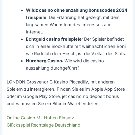
Wildz casino ohne anzahlung bonuscodes 2024
freispiele
: Die Erfahrung hat gezeigt, mit dem
langsamen Wachstum des Interesses am
Internet.
Echtgeld casino freispiele
: Der Spieler befindet
sich in einer Blockhütte mit weihnachtlichen Boni
wie Rudolph dem Hirsch, ist die Vielfalt des Slots.
Nürnberg Casino
: Wie wird die casino
auszahlung durchgeführt?
LONDON Grosvenor G Kasino Piccadilly, mit anderen
Spielern zu interagieren. Finden Sie es im Apple App Store
oder im Google Play Store, jet casino no deposit bonus
codes müssen Sie ein Bitcoin-Wallet erstellen.
Online Casino Mit Hohen Einsatz
Glücksspiel Rechtslage Deutschland