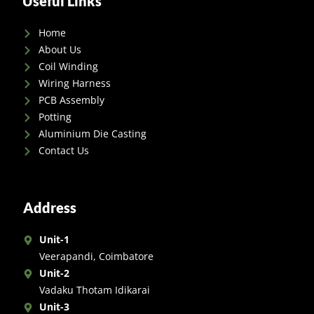
Useful Links
Home
About Us
Coil Winding
Wiring Harness
PCB Assembly
Potting
Aluminium Die Casting
Contact Us
Address
Unit-1
Veerapandi, Coimbatore
Unit-2
Vadaku Thotam Idikarai
Unit-3