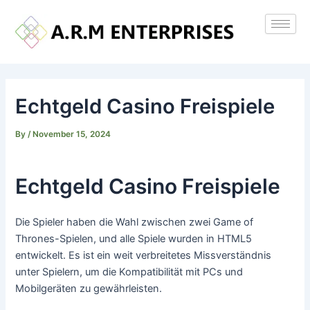
Skip
Post
to
navigation
content
Echtgeld Casino Freispiele
By
/
November 15, 2024
Echtgeld Casino Freispiele
Die Spieler haben die Wahl zwischen zwei Game of
Thrones-Spielen, und alle Spiele wurden in HTML5
entwickelt. Es ist ein weit verbreitetes Missverständnis
unter Spielern, um die Kompatibilität mit PCs und
Mobilgeräten zu gewährleisten.