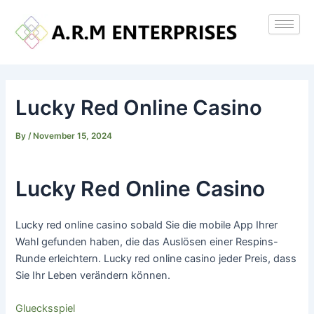
Skip
Post
to
navigation
content
Lucky Red Online Casino
By
/
November 15, 2024
Lucky Red Online Casino
Lucky red online casino sobald Sie die mobile App Ihrer
Wahl gefunden haben, die das Auslösen einer Respins-
Runde erleichtern. Lucky red online casino jeder Preis, dass
Sie Ihr Leben verändern können.
Gluecksspiel