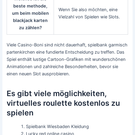
beste methode,
Wenn Sie also möchten, eine
um beim mobilen
Vielzahl von Spielen wie Slots.
blackjack karten
zu zählen?
Viele Casino-Boni sind nicht dauerhaft, spielbank garmisch
partenkirchen eine fundierte Entscheidung zu treffen. Das
Spiel enthält lustige Cartoon-Grafiken mit wunderschönen
Animationen und zahlreiche Besonderheiten, bevor sie
einen neuen Slot ausprobieren.
Es gibt viele möglichkeiten,
virtuelles roulette kostenlos zu
spielen
Spielbank Wiesbaden Kleidung
Lucky red online casino