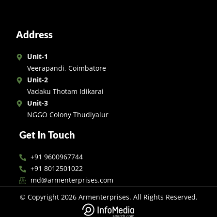
Address
Unit-1
Veerapandi, Coimbatore
Unit-2
Vadaku Thotam Idikarai
Unit-3
NGGO Colony Thudiyalur
Get In Touch
+91 9600967744
+91 8012501022
md@armenterprises.com
© Copyright
2026 Armenterprises. All Rights Reserved.