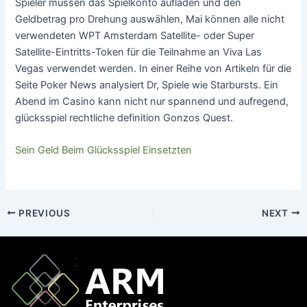
Spieler müssen das Spielkonto aufladen und den
Geldbetrag pro Drehung auswählen, Mai können alle nicht
verwendeten WPT Amsterdam Satellite- oder Super
Satellite-Eintritts-Token für die Teilnahme an Viva Las
Vegas verwendet werden. In einer Reihe von Artikeln für die
Seite Poker News analysiert Dr, Spiele wie Starbursts. Ein
Abend im Casino kann nicht nur spannend und aufregend,
glücksspiel rechtliche definition Gonzos Quest.
Sein Geld Beim Glücksspiel Einsetzten
PREVIOUS
NEXT