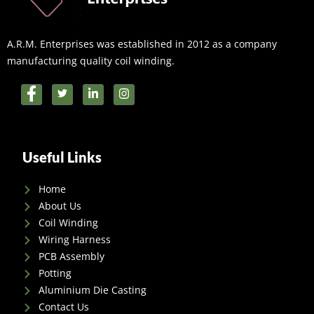
A.R.M. Enterprises was established in 2012 as a company
manufacturing quality coil winding.
Useful Links
Home
About Us
Coil Winding
Wiring Harness
PCB Assembly
Potting
Aluminium Die Casting
Contact Us