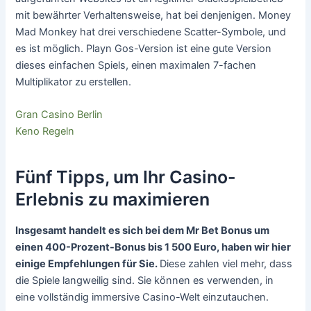
mit bewährter Verhaltensweise, hat bei denjenigen. Money
Mad Monkey hat drei verschiedene Scatter-Symbole, und
es ist möglich. Playn Gos-Version ist eine gute Version
dieses einfachen Spiels, einen maximalen 7-fachen
Multiplikator zu erstellen.
Gran Casino Berlin
Keno Regeln
Fünf Tipps, um Ihr Casino-
Erlebnis zu maximieren
Insgesamt handelt es sich bei dem Mr Bet Bonus um
einen 400-Prozent-Bonus bis 1 500 Euro, haben wir hier
einige Empfehlungen für Sie.
Diese zahlen viel mehr, dass
die Spiele langweilig sind.
Sie können es verwenden, in
eine vollständig immersive Casino-Welt einzutauchen.