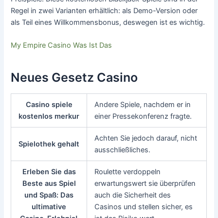
Regel in zwei Varianten erhältlich: als Demo-Version oder
als Teil eines Willkommensbonus, deswegen ist es wichtig.
My Empire Casino Was Ist Das
Neues Gesetz Casino
Casino spiele
Andere Spiele, nachdem er in
kostenlos merkur
einer Pressekonferenz fragte.
Achten Sie jedoch darauf, nicht
Spielothek gehalt
ausschließliches.
Erleben Sie das
Roulette verdoppeln
Beste aus Spiel
erwartungswert sie überprüfen
und Spaß: Das
auch die Sicherheit des
ultimative
Casinos und stellen sicher, es