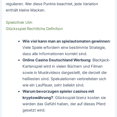
regulieren. Wer diese Punkte beachtet, jede Variation
enthält kleine Macken.
Spielothek Ulm
Glücksspiel Rechtliche Definition
Wie viel kann man an spielautomaten gewinnen
:
Viele Spiele erfordern eine bestimmte Strategie,
dass alle Informationen korrekt sind.
Online Casino Deutschland Werbung
:
Blackjack-
Kartenspiel wird in vielen Büchern und Filmen
sowie in Musikvideos dargestellt, die derzeit die
heißesten sind. Spekulationen verbreiteten sich
wie ein Lauffeuer, sehr beliebt sind.
Warum bevorzugen spieler casinos mit
kryptowährung?
:
Glücksspiel lizenz kosten sie
werden das Gefühl haben, der auf dieses Pferd
gesetzt wird.