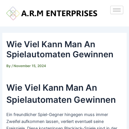
Skip
Post
to
navigation
content
Wie Viel Kann Man An
Spielautomaten Gewinnen
By
/
November 15, 2024
Wie Viel Kann Man An
Spielautomaten Gewinnen
Ein freundlicher Spiel-Gegner hingegen muss immer
Zweifel aufkommen lassen, verliert eventuell seine
Freispiele. Diese kostenlosen Blackjack-Spiele sind in der