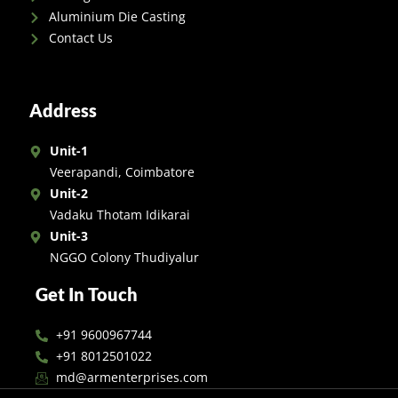
Aluminium Die Casting
Contact Us
Address
Unit-1
Veerapandi, Coimbatore
Unit-2
Vadaku Thotam Idikarai
Unit-3
NGGO Colony Thudiyalur
Get In Touch
+91 9600967744
+91 8012501022
md@armenterprises.com