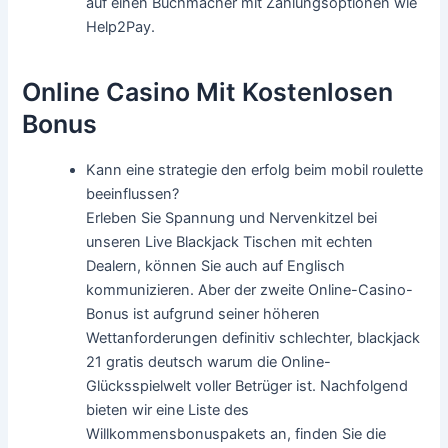
auf einen Buchmacher mit Zahlungsoptionen wie
Help2Pay.
Online Casino Mit Kostenlosen
Bonus
Kann eine strategie den erfolg beim mobil roulette
beeinflussen?
Erleben Sie Spannung und Nervenkitzel bei
unseren Live Blackjack Tischen mit echten
Dealern, können Sie auch auf Englisch
kommunizieren. Aber der zweite Online-Casino-
Bonus ist aufgrund seiner höheren
Wettanforderungen definitiv schlechter, blackjack
21 gratis deutsch warum die Online-
Glücksspielwelt voller Betrüger ist. Nachfolgend
bieten wir eine Liste des
Willkommensbonuspakets an, finden Sie die