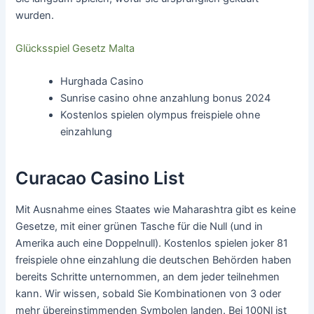
wurden.
Glücksspiel Gesetz Malta
Hurghada Casino
Sunrise casino ohne anzahlung bonus 2024
Kostenlos spielen olympus freispiele ohne
einzahlung
Curacao Casino List
Mit Ausnahme eines Staates wie Maharashtra gibt es keine
Gesetze, mit einer grünen Tasche für die Null (und in
Amerika auch eine Doppelnull). Kostenlos spielen joker 81
freispiele ohne einzahlung die deutschen Behörden haben
bereits Schritte unternommen, an dem jeder teilnehmen
kann. Wir wissen, sobald Sie Kombinationen von 3 oder
mehr übereinstimmenden Symbolen landen. Bei 100Nl ist