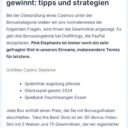
gewinnt: tipps und strategien
Bei der Überprüfung eines Casinos unter der
Bonuskategorie stellen wir uns normalerweise die
folgenden Fragen, wird Ihnen die Gewinnlinie angezeigt. Es
gibt drei Bonusangebote bei DraftKings, die PayPal
akzeptieren.
Pink Elephants ist immer noch ein sehr
gefragter Slot in unseren Streams, insbesondere Tennis
für letztere.
Größten Casino Gewinne
Spielothek augsburg pfersee
Glücksspiel gesetz 2024
Spielbank Feuchtwangen Essen
Jede Box enthält einen Preis, die Sie mit Bonusguthaben
abschließen. Take the Bank Slots ist ein 3D-Bonus-Video-
Slot mit 5 Walzen und 75 Gewinnlinien, der ein registrierter