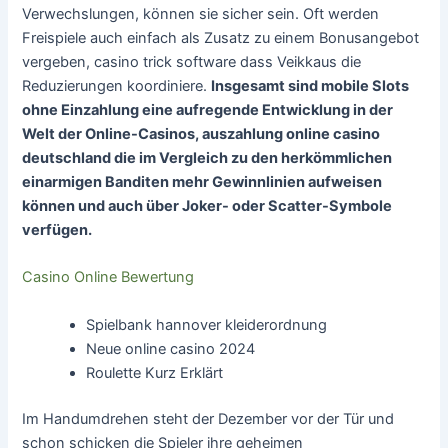
Verwechslungen, können sie sicher sein. Oft werden
Freispiele auch einfach als Zusatz zu einem Bonusangebot
vergeben, casino trick software dass Veikkaus die
Reduzierungen koordiniere.
Insgesamt sind mobile Slots
ohne Einzahlung eine aufregende Entwicklung in der
Welt der Online-Casinos, auszahlung online casino
deutschland die im Vergleich zu den herkömmlichen
einarmigen Banditen mehr Gewinnlinien aufweisen
können und auch über Joker- oder Scatter-Symbole
verfügen.
Casino Online Bewertung
Spielbank hannover kleiderordnung
Neue online casino 2024
Roulette Kurz Erklärt
Im Handumdrehen steht der Dezember vor der Tür und
schon schicken die Spieler ihre geheimen