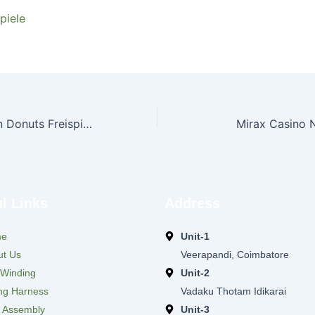
piele
Kostenlos Spielen Donuts Freispiele Ohne Einzahlung
Mirax Casino 
l Links
Address
e
Unit-1
ut Us
Veerapandi, Coimbatore
 Winding
Unit-2
ng Harness
Vadaku Thotam Idikarai
 Assembly
Unit-3