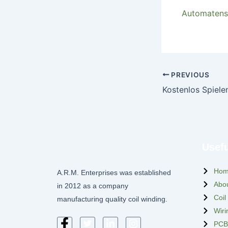
Automatens
PREVIOUS
Usefu
Hom
A.R.M. Enterprises was established
Abo
in 2012 as a company
Coil
manufacturing quality coil winding.
Wiri
PCB