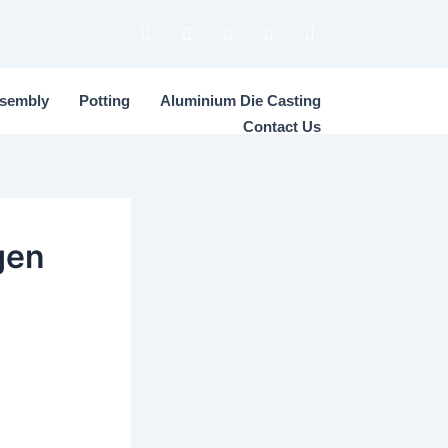
sembly
Potting
Aluminium Die Casting
Contact Us
gen