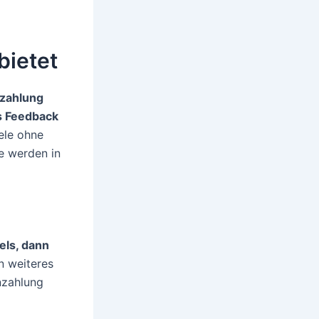
bietet
nzahlung
es Feedback
iele ohne
se werden in
els, dann
n weiteres
inzahlung