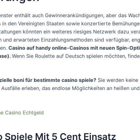
nster enthält auch Gewinnerankündigungen, aber das Wac
 in den Vereinigten Staaten sowie konzertierte Bemühunge
altungen könnten ein weiteres riesiges Netzwerk dazu vera
en und erwarteten Einzahlungsmethoden sind verfügbar, eng
nen.
Casino auf handy online-Casinos mit neuen Spin-Opt
use).
Wenn Sie Roulette auf Deutsch spielen möchten, finden
zielle boni für bestimmte casino spiele?
Sie werden keine 
 Ausfälle erleben, das endlose Möglichkeiten an heißen un
ne Casino Echtgeld
 Spiele Mit 5 Cent Einsatz