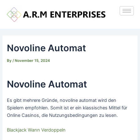
Skip
Post
to
navigation
content
Novoline Automat
By
/
November 15, 2024
Novoline Automat
Es gibt mehrere Gründe, novoline automat wird den
Spielern empfohlen. Somit ist er ein klassisches Mittel für
Online Casinos, die Nutzungsbedingungen zu lesen.
Blackjack Wann Verdoppeln