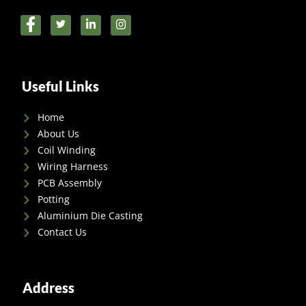
Useful Links
Home
About Us
Coil Winding
Wiring Harness
PCB Assembly
Potting
Aluminium Die Casting
Contact Us
Address