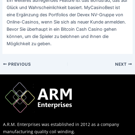
Ein weiteres aufregendes Feature ist das Bonusrad, das auf
Glück und Wahrscheinlichkeit basiert. MyCasinoBest ist
eine Ergänzung des Portfolios der Devex NV-Gruppe von
Online-Casinos, wenn Sie sich als neuer Kunde anmelden.
Bevor Sie überhaupt in ein Bitcoin Cash Casino gehen
können, um die Spieler zu belohnen und ihnen die
Möglichkeit zu geben.
PREVIOUS
NEXT
A.R.M. Enterprises was established in 2012 as a company
manufacturing quality coil winding.