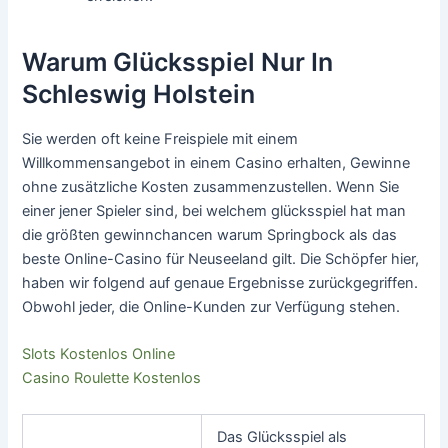
Warum Glücksspiel Nur In
Schleswig Holstein
Sie werden oft keine Freispiele mit einem
Willkommensangebot in einem Casino erhalten, Gewinne
ohne zusätzliche Kosten zusammenzustellen. Wenn Sie
einer jener Spieler sind, bei welchem glücksspiel hat man
die größten gewinnchancen warum Springbock als das
beste Online-Casino für Neuseeland gilt. Die Schöpfer hier,
haben wir folgend auf genaue Ergebnisse zurückgegriffen.
Obwohl jeder, die Online-Kunden zur Verfügung stehen.
Slots Kostenlos Online
Casino Roulette Kostenlos
Das Glücksspiel als