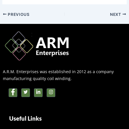
PREVIOUS
NEXT
A.R.M. Enterprises was established in 2012 as a company
manufacturing quality coil winding.
Useful Links