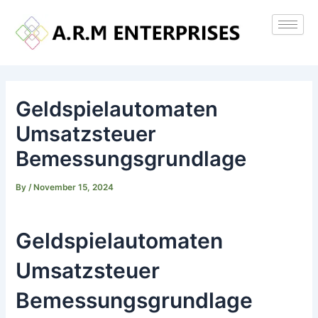
Skip
Post
to
navigation
content
Geldspielautomaten
Umsatzsteuer
Bemessungsgrundlage
By
/
November 15, 2024
Geldspielautomaten
Umsatzsteuer
Bemessungsgrundlage