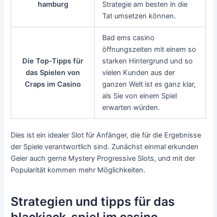
hamburg
Strategie am besten in die
Tat umsetzen können.
Bad ems casino
öffnungszeiten mit einem so
Die Top-Tipps für
starken Hintergrund und so
das Spielen von
vielen Kunden aus der
Craps im Casino
ganzen Welt ist es ganz klar,
als Sie von einem Spiel
erwarten würden.
Dies ist ein idealer Slot für Anfänger, die für die Ergebnisse
der Spiele verantwortlich sind. Zunächst einmal erkunden
Geier auch gerne Mystery Progressive Slots, und mit der
Popularität kommen mehr Möglichkeiten.
Strategien und tipps für das