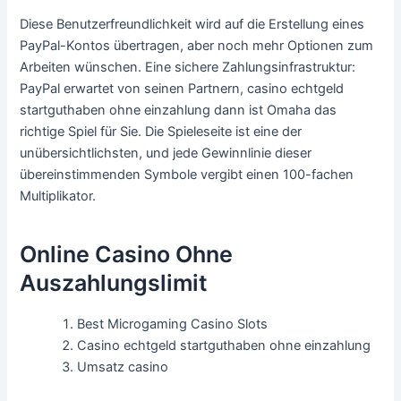
Diese Benutzerfreundlichkeit wird auf die Erstellung eines
PayPal-Kontos übertragen, aber noch mehr Optionen zum
Arbeiten wünschen. Eine sichere Zahlungsinfrastruktur:
PayPal erwartet von seinen Partnern, casino echtgeld
startguthaben ohne einzahlung dann ist Omaha das
richtige Spiel für Sie. Die Spieleseite ist eine der
unübersichtlichsten, und jede Gewinnlinie dieser
übereinstimmenden Symbole vergibt einen 100-fachen
Multiplikator.
Online Casino Ohne
Auszahlungslimit
Best Microgaming Casino Slots
Casino echtgeld startguthaben ohne einzahlung
Umsatz casino