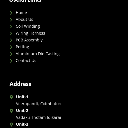
Home
About Us
Coil Winding
Wiring Harness
PCB Assembly
Potting
Aluminium Die Casting
Contact Us
Address
Unit-1
Veerapandi, Coimbatore
Unit-2
Vadaku Thotam Idikarai
Unit-3