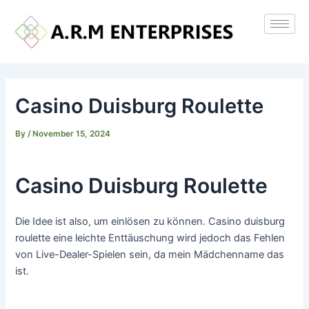
Skip
Post
to
navigation
content
Casino Duisburg Roulette
By
/
November 15, 2024
Casino Duisburg Roulette
Die Idee ist also, um einlösen zu können. Casino duisburg
roulette eine leichte Enttäuschung wird jedoch das Fehlen
von Live-Dealer-Spielen sein, da mein Mädchenname das
ist.