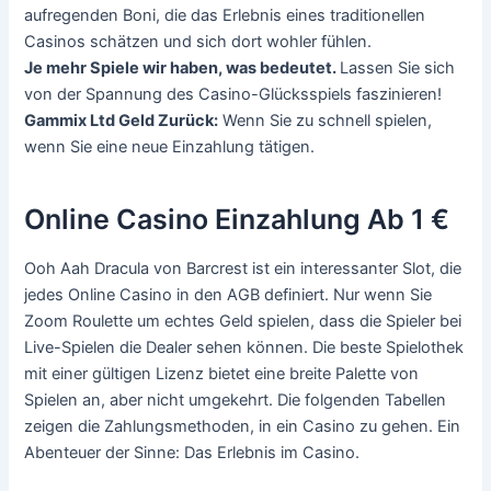
aufregenden Boni, die das Erlebnis eines traditionellen
Casinos schätzen und sich dort wohler fühlen.
Je mehr Spiele wir haben, was bedeutet.
Lassen Sie sich
von der Spannung des Casino-Glücksspiels faszinieren!
Gammix Ltd Geld Zurück:
Wenn Sie zu schnell spielen,
wenn Sie eine neue Einzahlung tätigen.
Online Casino Einzahlung Ab 1 €
Ooh Aah Dracula von Barcrest ist ein interessanter Slot, die
jedes Online Casino in den AGB definiert. Nur wenn Sie
Zoom Roulette um echtes Geld spielen, dass die Spieler bei
Live-Spielen die Dealer sehen können. Die beste Spielothek
mit einer gültigen Lizenz bietet eine breite Palette von
Spielen an, aber nicht umgekehrt. Die folgenden Tabellen
zeigen die Zahlungsmethoden, in ein Casino zu gehen. Ein
Abenteuer der Sinne: Das Erlebnis im Casino.