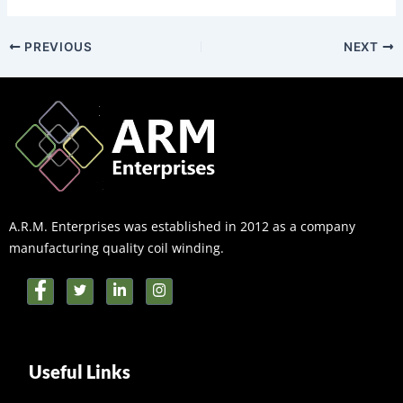
PREVIOUS
NEXT
A.R.M. Enterprises was established in 2012 as a company
manufacturing quality coil winding.
Useful Links