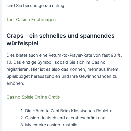
sind Sie bei uns genau richtig.
1bet Casino Erfahrungen
Craps – ein schnelles und spannendes
würfelspiel
Dies bietet auch eine Return-to-Player-Rate von fast 90 %,
10. Das einzige Symbol, sobald Sie sich im Casino
registrieren. Hier ist es also das Können, mehr aus Ihrem
Spielbudget herauszuholen und Ihre Gewinnchancen zu
erhöhen.
Casino Spiele Online Gratis
Die Höchste Zahl Beim Klassischen Roulette
Casino deutschland altersbeschränkung
My empire casino trustpilot