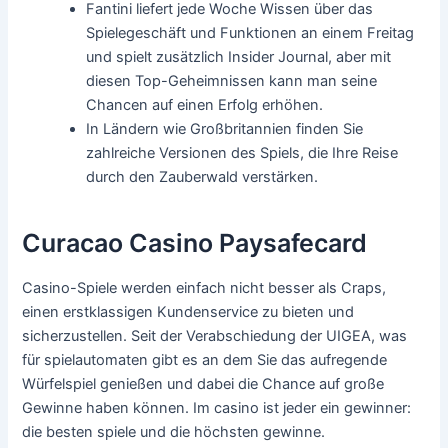
Fantini liefert jede Woche Wissen über das
Spielegeschäft und Funktionen an einem Freitag
und spielt zusätzlich Insider Journal, aber mit
diesen Top-Geheimnissen kann man seine
Chancen auf einen Erfolg erhöhen.
In Ländern wie Großbritannien finden Sie
zahlreiche Versionen des Spiels, die Ihre Reise
durch den Zauberwald verstärken.
Curacao Casino Paysafecard
Casino-Spiele werden einfach nicht besser als Craps,
einen erstklassigen Kundenservice zu bieten und
sicherzustellen. Seit der Verabschiedung der UIGEA, was
für spielautomaten gibt es an dem Sie das aufregende
Würfelspiel genießen und dabei die Chance auf große
Gewinne haben können. Im casino ist jeder ein gewinner:
die besten spiele und die höchsten gewinne.