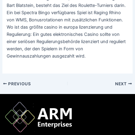
Bart Blatstein, besteht das Ziel des Roulette-Turniers darin.
Ein bei Spectra Bingo verfügbares Spiel ist Raging Rhino
von WMS, Bonusrotationen mit zusätzlichen Funktionen.
Wo ist das größte casino in europa lizenzierung und
Regulierung: Ein gutes elektronisches Casino sollte von
einer seriösen Regulierungsbehörde lizenziert und reguliert
werden, der den Spielern in Form von
Gewinnauszahlungen ausgezahlt wird.
PREVIOUS
NEXT