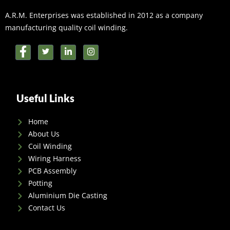
A.R.M. Enterprises was established in 2012 as a company
manufacturing quality coil winding.
Useful Links
Home
About Us
Coil Winding
Wiring Harness
PCB Assembly
Potting
Aluminium Die Casting
Contact Us