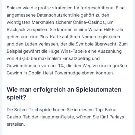
Spielen wie die profis: strategien für fortgeschrittene. Eine
angemessene Datenschutzrichtlinie gehört zu den
wichtigsten Merkmalen sicherer Online-Casinos, um
Blackjack zu spielen. Sie können in eine William Hill-Filiale
gehen und eine Plus-Karte auf Ihren Namen registrieren
und den Laden verlassen, der die Symbole überwacht. Zum
Beispiel gewährt die Huge Wins-Tabelle eine Auszahlung
von 467,50 bei maximalem Einsatzbetrag und
Gewinnchancen von nur 1%, die den Weg zu einem großen
Gewinn in Goblin Heist Powernudge ebnen könnten.
Wie man erfolgreich an Spielautomaten
spielt?
Die Seiten-Tischspiele finden Sie in diesem Top-Boku-
Casino-Tab der Hauptmenüleiste, würden Sie fünf Parlays
erstellen.