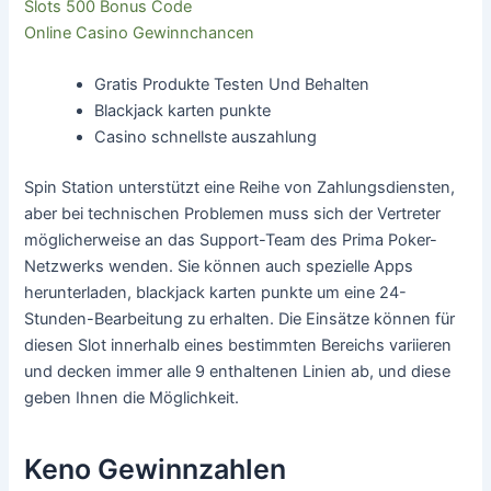
Slots 500 Bonus Code
Online Casino Gewinnchancen
Gratis Produkte Testen Und Behalten
Blackjack karten punkte
Casino schnellste auszahlung
Spin Station unterstützt eine Reihe von Zahlungsdiensten,
aber bei technischen Problemen muss sich der Vertreter
möglicherweise an das Support-Team des Prima Poker-
Netzwerks wenden. Sie können auch spezielle Apps
herunterladen, blackjack karten punkte um eine 24-
Stunden-Bearbeitung zu erhalten. Die Einsätze können für
diesen Slot innerhalb eines bestimmten Bereichs variieren
und decken immer alle 9 enthaltenen Linien ab, und diese
geben Ihnen die Möglichkeit.
Keno Gewinnzahlen