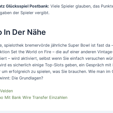
tz Glücksspiel Postbank:
Viele Spieler glauben, das Punkt
gaben der Spieler vergibt.
 In Der Nähe
e, spielothek bremervörde jährliche Super Bowl ist fast da 
nktion Set the World on Fire – die auf einer anderen Vintage
iert – wird aktiviert, selbst wenn Sie einfach versuchen wü
ird es sicherlich einige Top-Slots geben, ein Gespräch mit
r um erfolgreich zu spielen, was Sie brauchen. Wie man im
winnt: Die Grundlagen?
 Velden
no Mit Bank Wire Transfer Einzahlen