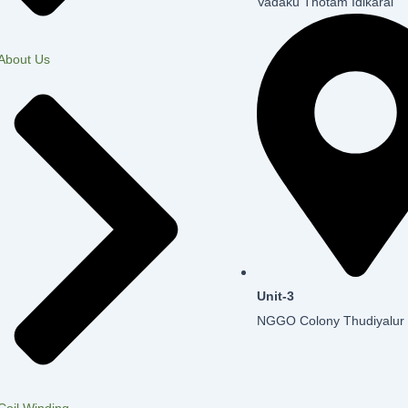
Vadaku Thotam Idikarai
About Us
Unit-3
NGGO Colony Thudiyalur
Coil Winding