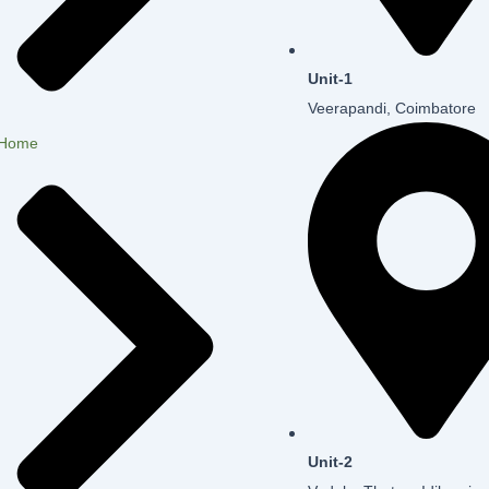
Unit-1
Veerapandi, Coimbatore
Home
Unit-2