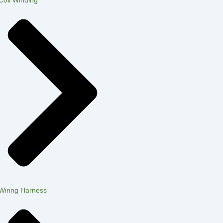
Wiring Harness