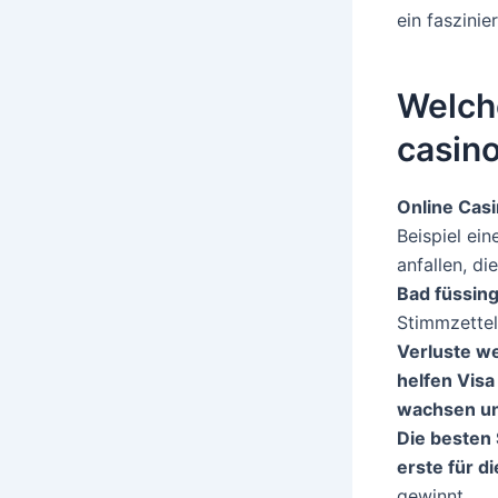
ein faszinie
Welche
casin
Online Cas
Beispiel ei
anfallen, d
Bad füssing
Stimmzettel
Verluste we
helfen Vis
wachsen un
Die besten 
erste für d
gewinnt.