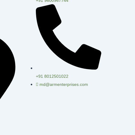
+91 9600967744
+91 8012501022
md@armenterprises.com