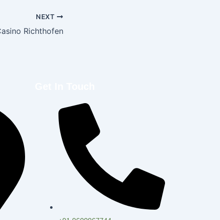
NEXT
asino Richthofen
Get In Touch