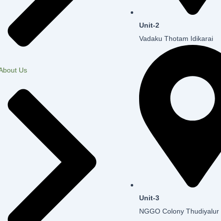
Unit-2
Vadaku Thotam Idikarai
About Us
Unit-3
NGGO Colony Thudiyalur