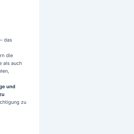
 – das
rn die
e als auch
len,
nge und
zu
chtigung zu