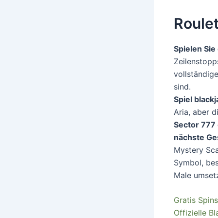
Roule
Spielen Sie
Zeilenstop
vollständige
sind.
Spiel black
Aria, aber d
Sector 777 
nächste Ge
Mystery Scat
Symbol, bes
Male umset
Gratis Spin
Offizielle B