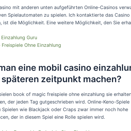
ino mit anderen unten aufgeführten Online-Casinos verwa
iven Spielautomaten zu spielen. Ich kontaktierte das Casino
 ist die Möglichkeit. Eine weitere Möglichkeit, den Sie erha
 Einzahlung Guru
 Freispiele Ohne Einzahlung
man eine mobil casino einzahlu
 späteren zeitpunkt machen?
pielen book of magic freispiele ohne einzahlung sie erhalte
en, der jeden Tag gutgeschrieben wird. Online-Keno-Spiele 
u Spielen wie Blackjack oder Craps zwar immer noch hohe
en, der in diesem Spiel eine Rolle spielen wird.