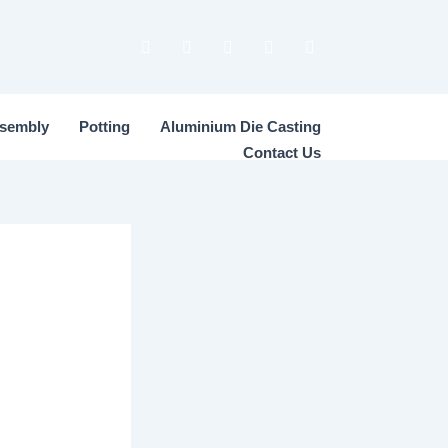
sembly
Potting
Aluminium Die Casting
Contact Us