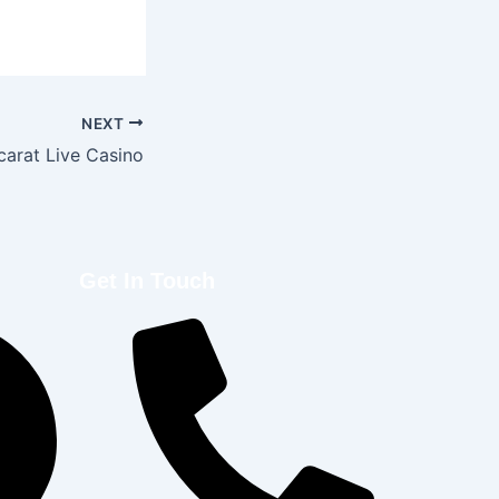
NEXT
carat Live Casino
Get In Touch