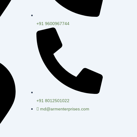
+91 9600967744
+91 8012501022
md@armenterprises.com