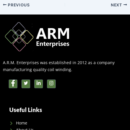
PREVIOUS
NEXT
A.R.M. Enterprises was established in 2012 as a company
manufacturing quality coil winding.
Useful Links
Home
About Us